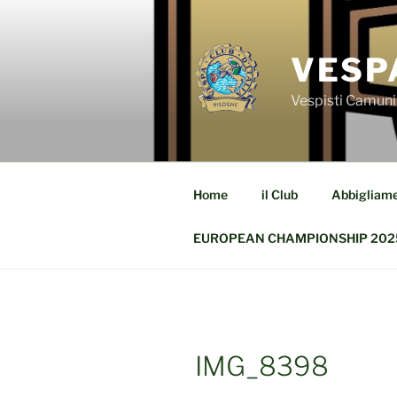
Salta
al
contenuto
VESP
Vespisti Camuni
Home
il Club
Abbigliam
EUROPEAN CHAMPIONSHIP 202
IMG_8398