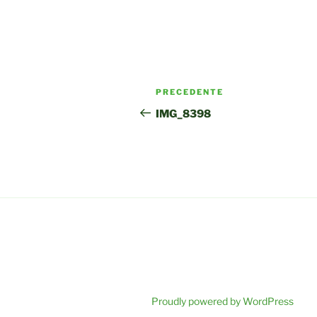
Navigazione
Articolo
PRECEDENTE
articoli
precedente:
IMG_8398
Proudly powered by WordPress