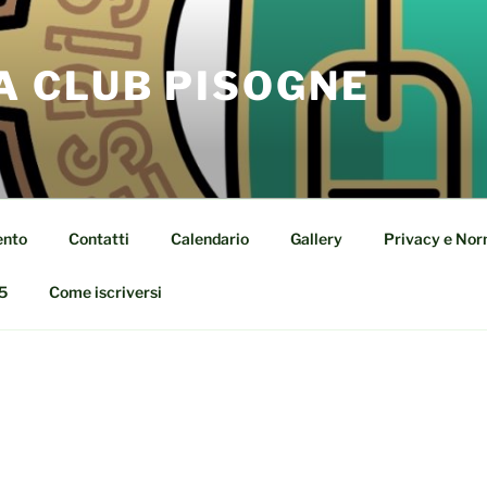
A CLUB PISOGNE
ento
Contatti
Calendario
Gallery
Privacy e Nor
5
Come iscriversi