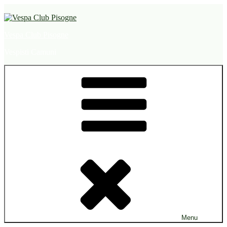
Salta
al
contenuto
Vespa Club Pisogne
Vespisti Camuni
Menu