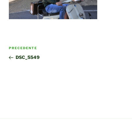
Navigazione
Articolo
PRECEDENTE
articoli
precedente:
DSC_5549