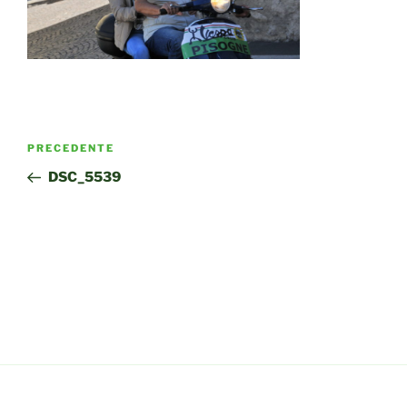
Navigazione
Articolo
PRECEDENTE
articoli
precedente:
DSC_5539