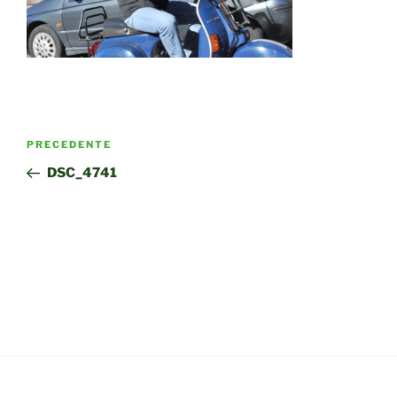
Navigazione
Articolo
PRECEDENTE
articoli
precedente:
DSC_4741